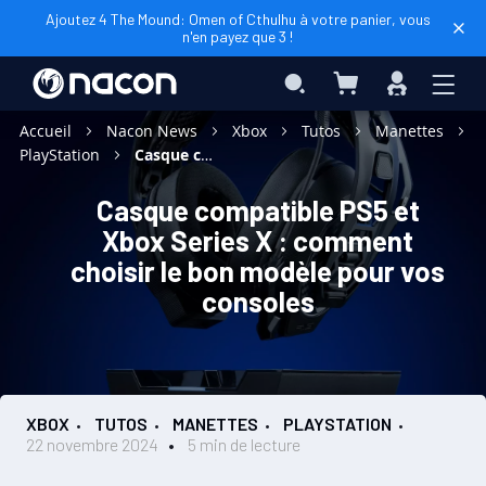
Ajoutez 4 The Mound: Omen of Cthulhu à votre panier, vous
n'en payez que 3 !
Mon panier
Rechercher
Connexio
Accueil
Nacon News
Xbox
Tutos
Manettes
PlayStation
Casque compatible PS5 et Xbox Series X : comment choisir le bon modèle pour vos consoles
Casque compatible PS5 et
Xbox Series X : comment
choisir le bon modèle pour vos
consoles
XBOX
TUTOS
MANETTES
PLAYSTATION
22 novembre 2024
5 min de lecture