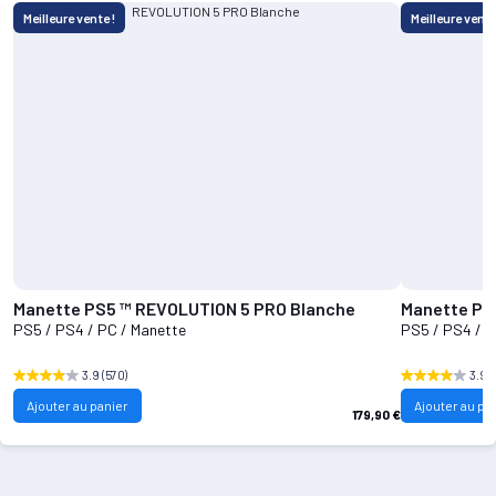
Meilleure vente !
Meilleure vente
Manette PS5 ™ REVOLUTION 5 PRO Blanche
PS5 / PS4 / PC / Manette
PS5 / PS4 / P
3.9
(570)
3.9
(
Ajouter au panier
Ajouter au pa
179,90 €