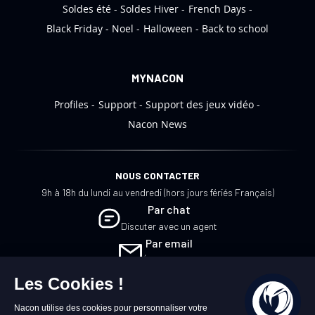
Soldes été
Soldes Hiver
French Days
n
:
Black Friday
Noel
Halloween
Back to school
MYNACON
Profiles
Support
Support des jeux vidéo
Nacon News
NOUS CONTACTER
9h à 18h du lundi au vendredi (hors jours fériés Français)
Par chat
Discuter avec un agent
Par email
Écrivez-nous