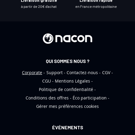
Livraison gratuite
Livraison rapide
l
à partir de 20€ d'achat
en France métropolitaine
e
t
t
r
e
d
’
QUI SOMMES NOUS ?
i
n
Corporate
Support
Contactez-nous
CGV
f
CGU
Mentions Légales
o
Politique de confidentialité
r
Conditions des offres
Éco participation
m
Gérer mes préférences cookies
a
t
i
ÉVÉNEMENTS
o