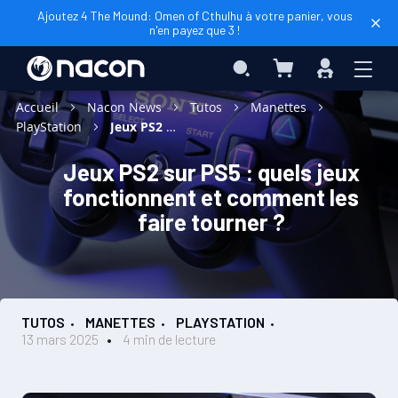
Ajoutez 4 The Mound: Omen of Cthulhu à votre panier, vous
n'en payez que 3 !
Mon panier
Rechercher
Connexio
Accueil
Nacon News
Tutos
Manettes
PlayStation
Jeux PS2 sur PS5 : quels jeux fonctionnent et comment les faire tourner ?
Jeux PS2 sur PS5 : quels jeux
fonctionnent et comment les
faire tourner ?
TUTOS
MANETTES
PLAYSTATION
13 mars 2025
4 min de lecture