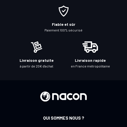
i
o
n
à
Fiable et sûr
n
Paiement 100% sécurisé
o
t
r
e
Livraison gratuite
Livraison rapide
l
à partir de 20€ d'achat
en France métropolitaine
e
t
t
r
e
d
’
QUI SOMMES NOUS ?
i