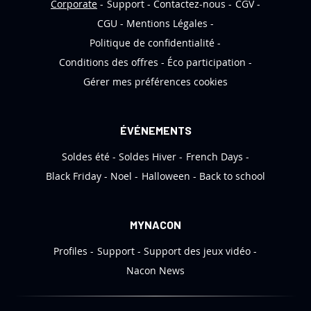
n
Corporate
Support
Contactez-nous
CGV
f
CGU
Mentions Légales
o
Politique de confidentialité
r
Conditions des offres
Éco participation
m
Gérer mes préférences cookies
a
t
i
ÉVÉNEMENTS
o
Soldes été
Soldes Hiver
French Days
n
:
Black Friday
Noel
Halloween
Back to school
MYNACON
Profiles
Support
Support des jeux vidéo
Nacon News