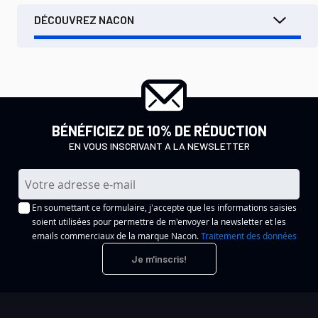
DÉCOUVREZ NACON
BÉNÉFICIEZ DE 10% DE RÉDUCTION
EN VOUS INSCRIVANT A LA NEWSLETTER
I
n
En soumettant ce formulaire, j'accepte que les informations saisies
s
soient utilisées pour permettre de m'envoyer la newsletter et les
c
emails commerciaux de la marque Nacon.
Traitement des données
r
Je m'inscris!
i
p
t