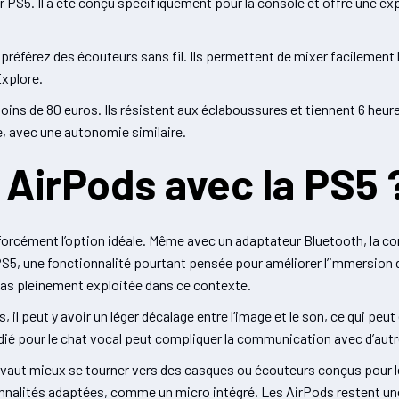
r PS5. Il a été conçu spécifiquement pour la console et offre une e
référez des écouteurs sans fil. Ils permettent de mixer facilement le
Explore.
moins de 80 euros. Ils résistent aux éclaboussures et tiennent 6 heur
, avec une autonomie similaire.
s AirPods avec la PS5 
 forcément l’option idéale. Même avec un adaptateur Bluetooth, la co
S5, une fonctionnalité pourtant pensée pour améliorer l’immersion da
 pas pleinement exploitée dans ce contexte.
 il peut y avoir un léger décalage entre l’image et le son, ce qui peut
dédié pour le chat vocal peut compliquer la communication avec d’aut
 vaut mieux se tourner vers des casques ou écouteurs conçus pour l
onnalités adaptées, comme un micro intégré. Les AirPods restent un