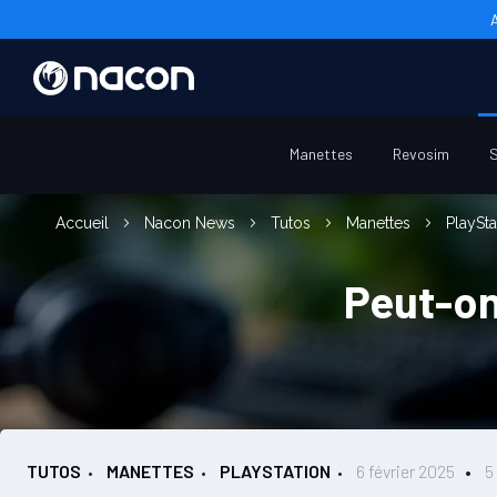
Manettes
Revosim
S
Accueil
Nacon News
Tutos
Manettes
PlaySt
Peut-on
TUTOS
MANETTES
PLAYSTATION
6 février 2025
5