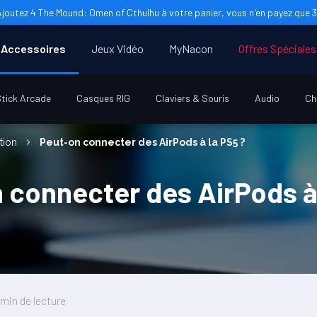
Ajoutez 4 The Mound: Omen of Cthulhu à votre panier, vous n'en payez que 3 
Accessoires
Jeux Vidéo
MyNacon
Offres Spéciales
tick Arcade
Casques RIG
Claviers & Souris
Audio
Ch
ation
Peut-on connecter des AirPods à la PS5 ?
 connecter des AirPods à 
 min de lecture