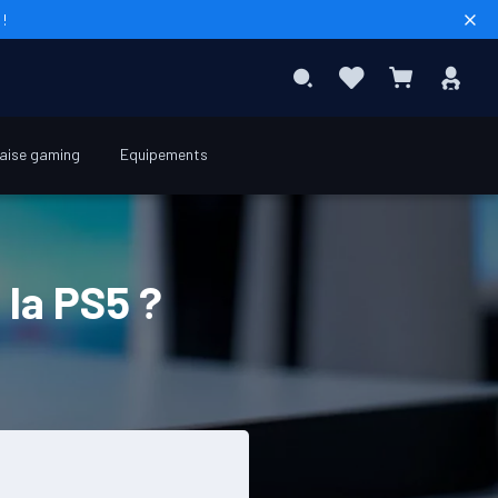
!
Rech
Favoris
Con
Rechercher
Mon panier
aise gaming
Equipements
la PS5 ?