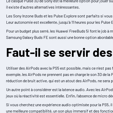
Le casque Pulse 3D de Sony est la meilleure option pour jouer su
il existe d'autres alternatives intéressantes.
Les Sony Inzone Buds et les Pulse Explore sont parfaits si vous p
Leur autonomie est excellente, jusqu'à 11 heures pour les Pulse 
Pour un budget plus serré, les Huawei FreeBuds 5i font le job à 
Samsung Galaxy Buds FE sont aussi une bonne option abordable
Faut-il se servir de
Utiliser des AirPods avec la PS5 est possible, mais ce n’est pas
exemple, les AirPods ne prennent pas en charge le son 3D de la P
réduction de bruit active, qui est un atout des AirPods, ne sera
Un autre point à considérer est la latence audio. Avec les AirPods,
jeux où la réactivité est essentielle. Enfin, l’absence de micro 
Si vous cherchez une expérience audio optimisée pour la PS5, il
une meilleure compatibilité, un son plus immersif et des foncti