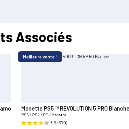
ts Associés
Meilleure vente !
t Camo
Manette PS5 ™ REVOLUTION 5 PRO Blanch
PS5 / PS4 / PC / Manette
3.9
(570)