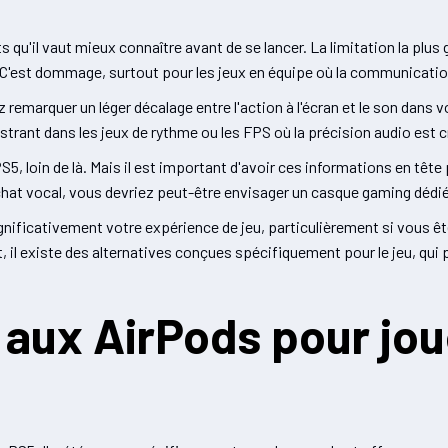
qu'il vaut mieux connaître avant de se lancer. La limitation la plus 
. C'est dommage, surtout pour les jeux en équipe où la communicati
z remarquer un léger décalage entre l'action à l'écran et le son dans v
trant dans les jeux de rythme ou les FPS où la précision audio est c
S5, loin de là. Mais il est important d'avoir ces informations en tête 
at vocal, vous devriez peut-être envisager un casque gaming dédié
gnificativement votre expérience de jeu, particulièrement si vous ê
il existe des alternatives conçues spécifiquement pour le jeu, qui 
 aux AirPods pour jou