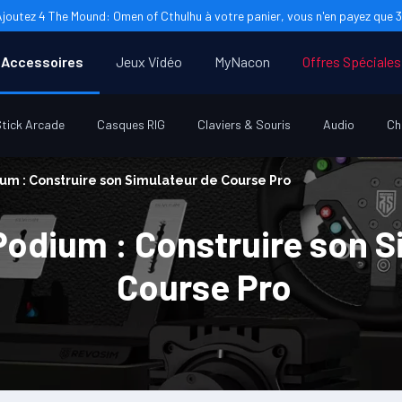
Ajoutez 4 The Mound: Omen of Cthulhu à votre panier, vous n'en payez que 3 
Accessoires
Jeux Vidéo
MyNacon
Offres Spéciales
tick Arcade
Casques RIG
Claviers & Souris
Audio
Ch
um : Construire son Simulateur de Course Pro
Podium : Construire son S
Course Pro