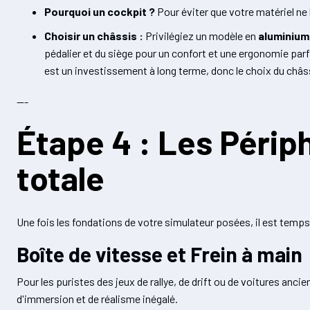
Pourquoi un cockpit ?
Pour éviter que votre matériel ne b
Choisir un châssis :
Privilégiez un modèle en
aluminium 
pédalier et du siège pour un confort et une ergonomie parf
est un investissement à long terme, donc le choix du châss
---
Étape 4 : Les Périp
totale
Une fois les fondations de votre simulateur posées, il est temps
Boîte de vitesse et Frein à main
Pour les puristes des jeux de rallye, de drift ou de voitures ancie
d'immersion et de réalisme inégalé.