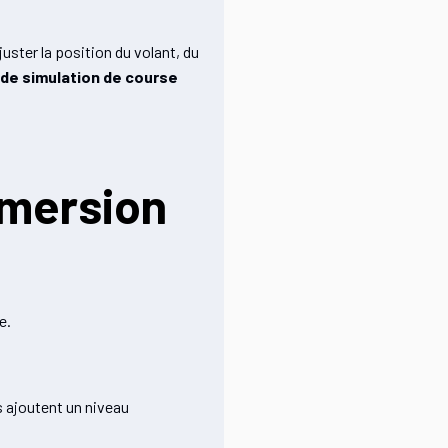
uster la position du volant, du
n de simulation de course
mmersion
e.
s ajoutent un niveau