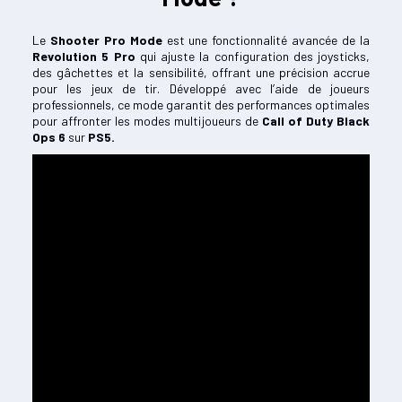
Le
Shooter Pro Mode
est une fonctionnalité avancée de la
Revolution 5 Pro
qui ajuste la configuration des joysticks,
des gâchettes et la sensibilité, offrant une précision accrue
pour les jeux de tir. Développé avec l’aide de joueurs
professionnels, ce mode garantit des performances optimales
pour affronter les modes multijoueurs de
Call of Duty Black
Ops 6
sur
PS5.