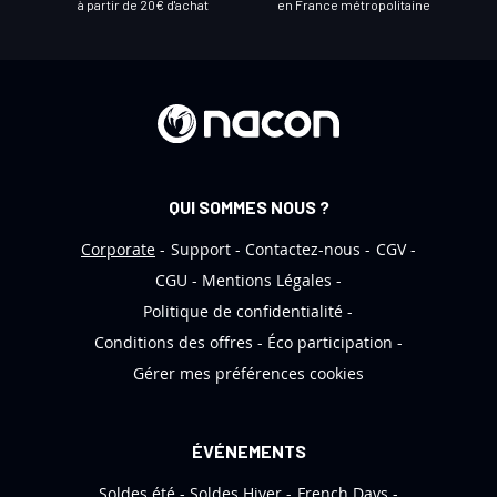
à partir de 20€ d'achat
en France métropolitaine
e
t
t
r
e
d
’
QUI SOMMES NOUS ?
i
n
Corporate
Support
Contactez-nous
CGV
f
CGU
Mentions Légales
o
Politique de confidentialité
r
Conditions des offres
Éco participation
m
Gérer mes préférences cookies
a
t
i
ÉVÉNEMENTS
o
Soldes été
Soldes Hiver
French Days
n