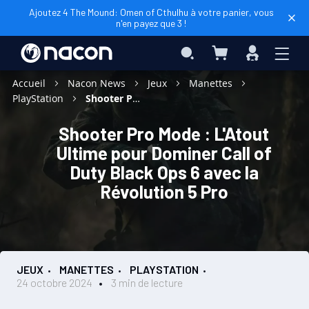
Ajoutez 4 The Mound: Omen of Cthulhu à votre panier, vous
n'en payez que 3 !
Mon panier
Rechercher
Connexio
Accueil
Nacon News
Jeux
Manettes
PlayStation
Shooter Pro Mode : L'Atout Ultime pour Dominer Call of Duty Black Ops 6 avec la Révolution 5 Pro
Shooter Pro Mode : L'Atout
Ultime pour Dominer Call of
Duty Black Ops 6 avec la
Révolution 5 Pro
JEUX
MANETTES
PLAYSTATION
24 octobre 2024
3 min de lecture