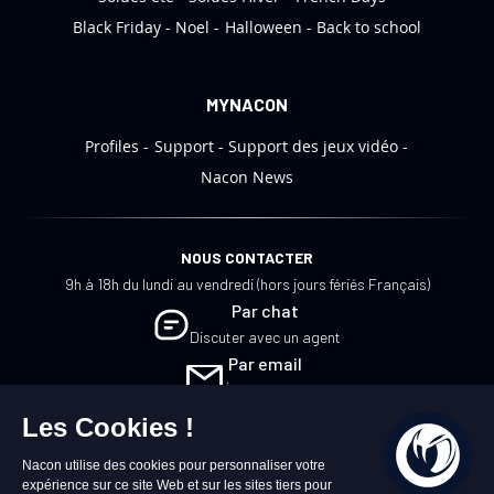
:
Black Friday
Noel
Halloween
Back to school
MYNACON
Profiles
Support
Support des jeux vidéo
Nacon News
NOUS CONTACTER
9h à 18h du lundi au vendredi (hors jours fériés Français)
Par chat
Discuter avec un agent
Par email
Écrivez-nous