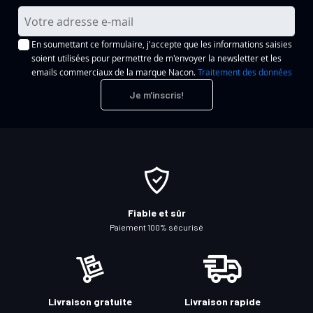
I
n
En soumettant ce formulaire, j'accepte que les informations saisies
s
soient utilisées pour permettre de m'envoyer la newsletter et les
c
emails commerciaux de la marque Nacon.
Traitement des données
r
Je m'inscris!
i
p
t
i
o
n
à
Fiable et sûr
n
Paiement 100% sécurisé
o
t
r
e
Livraison gratuite
Livraison rapide
l