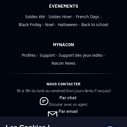
i
ÉVÉNEMENTS
o
Soldes été
Soldes Hiver
French Days
n
:
Black Friday
Noel
Halloween
Back to school
MYNACON
Profiles
Support
Support des jeux vidéo
Nacon News
NOUS CONTACTER
9h à 18h du lundi au vendredi (hors jours fériés Français)
Par chat
Discuter avec un agent
Par email
Écrivez-nous