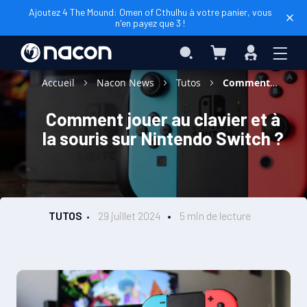
Ajoutez 4 The Mound: Omen of Cthulhu à votre panier, vous
n'en payez que 3 !
Mon panier
Rechercher
Connexio
Accueil
Nacon News
Tutos
Comment jouer au clavier et à la souris sur Nintendo Switch ?
Comment jouer au clavier et à
la souris sur Nintendo Switch ?
TUTOS
29 juillet 2024
5 min de lecture