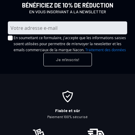
BÉNÉFICIEZ DE 10% DE RÉDUCTION
EN VOUS INSCRIVANT A LA NEWSLETTER
I
n
En soumettant ce formulaire, j'accepte que les informations saisies
s
soient utilisées pour permettre de m'envoyer la newsletter et les
c
emails commerciaux de la marque Nacon.
Traitement des données
r
Je m'inscris!
i
p
t
i
o
n
à
Fiable et sûr
n
Paiement 100% sécurisé
o
t