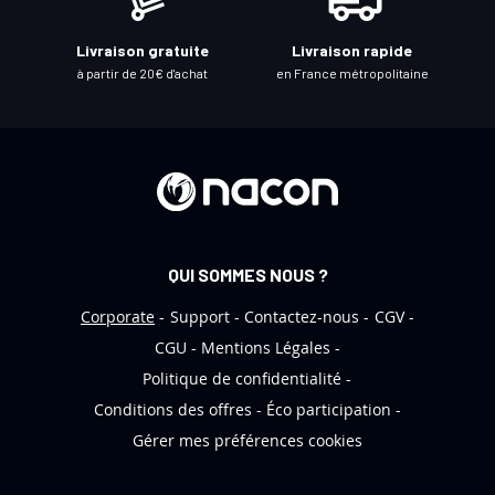
r
e
Livraison gratuite
Livraison rapide
l
à partir de 20€ d'achat
en France métropolitaine
e
t
t
r
e
d
’
QUI SOMMES NOUS ?
i
n
Corporate
Support
Contactez-nous
CGV
f
CGU
Mentions Légales
o
Politique de confidentialité
r
Conditions des offres
Éco participation
m
Gérer mes préférences cookies
a
t